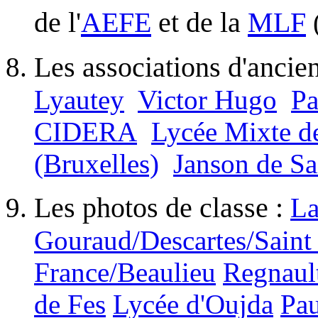
de l'
AEFE
et de la
MLF
(
Les associations d'ancien
Lyautey
Victor Hugo
Pa
CIDERA
Lycée Mixte d
(Bruxelles)
Janson de Sai
Les photos de classe :
La
Gouraud/Descartes/Saint
France/Beaulieu
Regnaul
de Fes
Lycée d'Oujda
Pau